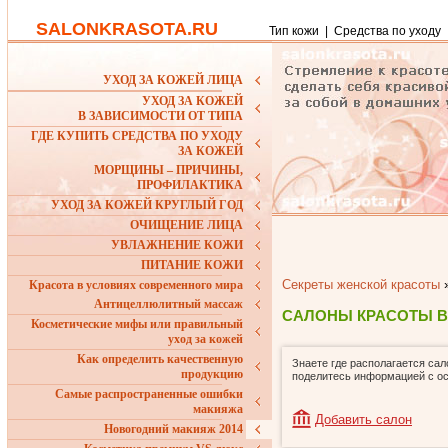
SALONKRASOTA.RU
Тип кожи
|
Средства по уходу
УХОД ЗА КОЖЕЙ ЛИЦА
УХОД ЗА КОЖЕЙ
В ЗАВИСИМОСТИ ОТ ТИПА
ГДЕ КУПИТЬ СРЕДСТВА ПО УХОДУ
ЗА КОЖЕЙ
МОРЩИНЫ – ПРИЧИНЫ,
ПРОФИЛАКТИКА
УХОД ЗА КОЖЕЙ КРУГЛЫЙ ГОД
ОЧИЩЕНИЕ ЛИЦА
УВЛАЖНЕНИЕ КОЖИ
ПИТАНИЕ КОЖИ
Секреты женской красоты
Красота в условиях современного мира
Антицеллюлитный массаж
САЛОНЫ КРАСОТЫ В
Косметические мифы или правильный
уход за кожей
Как определить качественную
Знаете где располагается сал
продукцию
поделитесь информацией с о
Самые распространенные ошибки
макияжа
Добавить салон
Новогодний макияж 2014