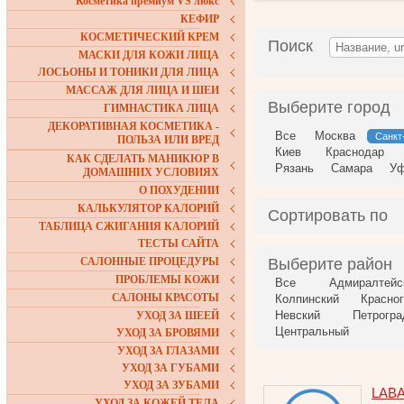
Косметика премиум VS люкс
КЕФИР
КОСМЕТИЧЕСКИЙ КРЕМ
Поиск
МАСКИ ДЛЯ КОЖИ ЛИЦА
ЛОСЬОНЫ И ТОНИКИ ДЛЯ ЛИЦА
МАССАЖ ДЛЯ ЛИЦА И ШЕИ
Выберите город
ГИМНАСТИКА ЛИЦА
ДЕКОРАТИВНАЯ КОСМЕТИКА -
Все
Москва
Санкт
ПОЛЬЗА ИЛИ ВРЕД
Киев
Краснодар
КАК СДЕЛАТЬ МАНИКЮР В
Рязань
Самара
У
ДОМАШНИХ УСЛОВИЯХ
О ПОХУДЕНИИ
КАЛЬКУЛЯТОР КАЛОРИЙ
Сортировать по
ТАБЛИЦА СЖИГАНИЯ КАЛОРИЙ
ТЕСТЫ САЙТА
САЛОННЫЕ ПРОЦЕДУРЫ
Выберите район
ПРОБЛЕМЫ КОЖИ
Все
Адмиралтейс
САЛОНЫ КРАСОТЫ
Колпинский
Красно
Невский
Петрогра
УХОД ЗА ШЕЕЙ
Центральный
УХОД ЗА БРОВЯМИ
УХОД ЗА ГЛАЗАМИ
УХОД ЗА ГУБАМИ
УХОД ЗА ЗУБАМИ
LAB
УХОД ЗА КОЖЕЙ ТЕЛА