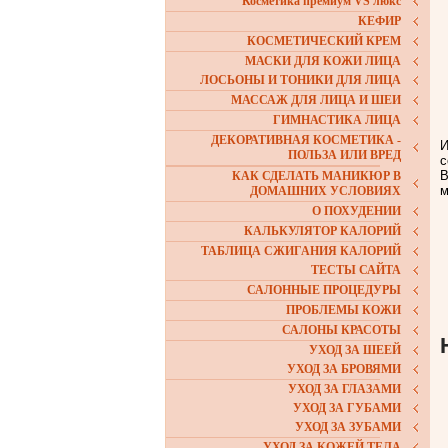
Косметика премиум VS люкс
КЕФИР
КОСМЕТИЧЕСКИЙ КРЕМ
МАСКИ ДЛЯ КОЖИ ЛИЦА
ЛОСЬОНЫ И ТОНИКИ ДЛЯ ЛИЦА
МАССАЖ ДЛЯ ЛИЦА И ШЕИ
ГИМНАСТИКА ЛИЦА
ДЕКОРАТИВНАЯ КОСМЕТИКА -
И
ПОЛЬЗА ИЛИ ВРЕД
с
В
КАК СДЕЛАТЬ МАНИКЮР В
м
ДОМАШНИХ УСЛОВИЯХ
О ПОХУДЕНИИ
КАЛЬКУЛЯТОР КАЛОРИЙ
ТАБЛИЦА СЖИГАНИЯ КАЛОРИЙ
ТЕСТЫ САЙТА
САЛОННЫЕ ПРОЦЕДУРЫ
ПРОБЛЕМЫ КОЖИ
САЛОНЫ КРАСОТЫ
УХОД ЗА ШЕЕЙ
УХОД ЗА БРОВЯМИ
УХОД ЗА ГЛАЗАМИ
УХОД ЗА ГУБАМИ
УХОД ЗА ЗУБАМИ
УХОД ЗА КОЖЕЙ ТЕЛА