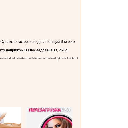
 Однако некоторые виды эпиляции близки к
ато неприятными последствиями, либо
/www.salonkrasota.ru/udalenie-nezhelatelnykh-volos.html