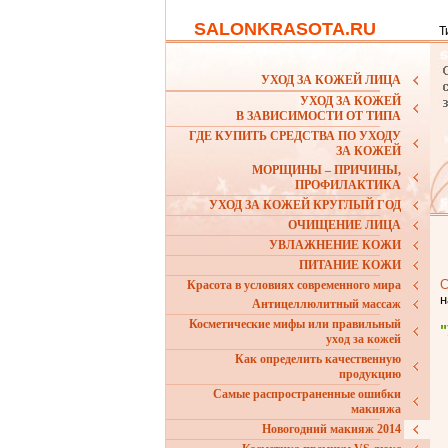
SALONKRASOTA.RU
Т
УХОД ЗА КОЖЕЙ ЛИЦА
УХОД ЗА КОЖЕЙ
В ЗАВИСИМОСТИ ОТ ТИПА
ГДЕ КУПИТЬ СРЕДСТВА ПО УХОДУ
ЗА КОЖЕЙ
МОРЩИНЫ – ПРИЧИНЫ,
ПРОФИЛАКТИКА
УХОД ЗА КОЖЕЙ КРУГЛЫЙ ГОД
ОЧИЩЕНИЕ ЛИЦА
УВЛАЖНЕНИЕ КОЖИ
ПИТАНИЕ КОЖИ
С
Красота в условиях современного мира
н
Антицеллюлитный массаж
Косметические мифы или правильный
уход за кожей
Как определить качественную
продукцию
Самые распространенные ошибки
макияжа
Новогодний макияж 2014