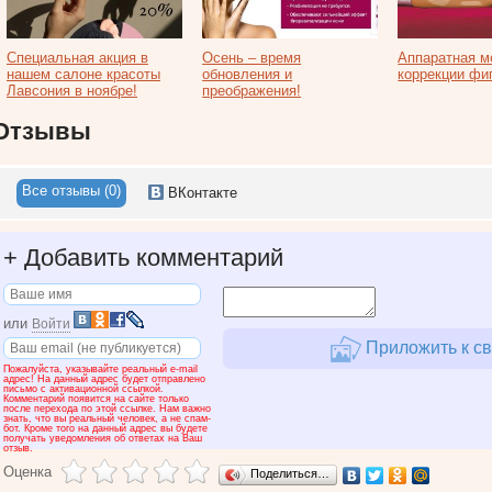
Специальная акция в
Осень – время
Аппаратная м
нашем салоне красоты
обновления и
коррекции фи
Лавсония в ноябре!
преображения!
Отзывы
Все отзывы (0)
ВКонтакте
+
Добавить комментарий
или
Войти
Приложить к св
Пожалуйста, указывайте реальный e-mail
адрес! На данный адрес будет отправлено
письмо с активационной ссылкой.
Комментарий появится на сайте только
после перехода по этой ссылке. Нам важно
знать, что вы реальный человек, а не спам-
бот. Кроме того на данный адрес вы будете
получать уведомления об ответах на Ваш
отзыв.
Оценка
Поделиться…