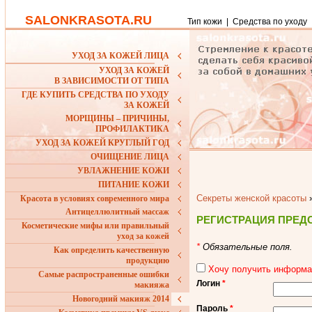
SALONKRASOTA.RU
Тип кожи
|
Средства по уходу
УХОД ЗА КОЖЕЙ ЛИЦА
УХОД ЗА КОЖЕЙ
В ЗАВИСИМОСТИ ОТ ТИПА
ГДЕ КУПИТЬ СРЕДСТВА ПО УХОДУ
ЗА КОЖЕЙ
МОРЩИНЫ – ПРИЧИНЫ,
ПРОФИЛАКТИКА
УХОД ЗА КОЖЕЙ КРУГЛЫЙ ГОД
ОЧИЩЕНИЕ ЛИЦА
УВЛАЖНЕНИЕ КОЖИ
ПИТАНИЕ КОЖИ
Секреты женской красоты
Красота в условиях современного мира
Антицеллюлитный массаж
РЕГИСТРАЦИЯ ПРЕД
Косметические мифы или правильный
уход за кожей
*
Обязательные поля.
Как определить качественную
продукцию
Хочу получить информ
Самые распространенные ошибки
Логин
*
макияжа
Новогодний макияж 2014
Пароль
*