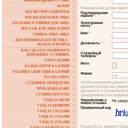
Косметика премиум VS люкс
КЕФИР
Минимальная длина парол
КОСМЕТИЧЕСКИЙ КРЕМ
Подтверждение
пароля
*
МАСКИ ДЛЯ КОЖИ ЛИЦА
ЛОСЬОНЫ И ТОНИКИ ДЛЯ ЛИЦА
Электронная
почта
*
МАССАЖ ДЛЯ ЛИЦА И ШЕИ
Имя
*
ГИМНАСТИКА ЛИЦА
ДЕКОРАТИВНАЯ КОСМЕТИКА -
Должность
*
ПОЛЬЗА ИЛИ ВРЕД
КАК СДЕЛАТЬ МАНИКЮР В
Служебный
ДОМАШНИХ УСЛОВИЯХ
телефон
*
О ПОХУДЕНИИ
Фото
КАЛЬКУЛЯТОР КАЛОРИЙ
ТАБЛИЦА СЖИГАНИЯ КАЛОРИЙ
Фирма
ТЕСТЫ САЙТА
Любое изменение данного 
САЛОННЫЕ ПРОЦЕДУРЫ
администратора вы сможет
ПРОБЛЕМЫ КОЖИ
Должность и Служебный те
САЛОНЫ КРАСОТЫ
принадлежности к выбран
УХОД ЗА ШЕЕЙ
Уведомление о
Не увед
новых отзывах
УХОД ЗА БРОВЯМИ
Проверочный код
УХОД ЗА ГЛАЗАМИ
УХОД ЗА ГУБАМИ
УХОД ЗА ЗУБАМИ
Пожалуйста, введите буквы
УХОД ЗА КОЖЕЙ ТЕЛА