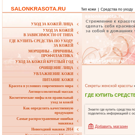
SALONKRASOTA.RU
Тип кожи
|
Средства по уходу
УХОД ЗА КОЖЕЙ ЛИЦА
УХОД ЗА КОЖЕЙ
В ЗАВИСИМОСТИ ОТ ТИПА
ГДЕ КУПИТЬ СРЕДСТВА ПО УХОДУ
ЗА КОЖЕЙ
МОРЩИНЫ – ПРИЧИНЫ,
ПРОФИЛАКТИКА
УХОД ЗА КОЖЕЙ КРУГЛЫЙ ГОД
ОЧИЩЕНИЕ ЛИЦА
УВЛАЖНЕНИЕ КОЖИ
ПИТАНИЕ КОЖИ
Секреты женской красоты
Красота в условиях современного мира
Антицеллюлитный массаж
ГДЕ КУПИТЬ СРЕДСТ
Косметические мифы или правильный
уход за кожей
Как определить качественную
Знаете где купить средства п
продукцию
поделитесь информацией с о
Самые распространенные ошибки
макияжа
Добавить магазин
Новогодний макияж 2014