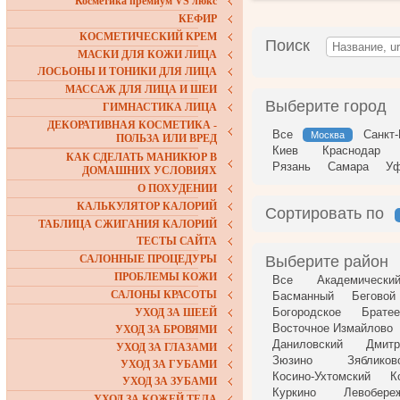
Косметика премиум VS люкс
КЕФИР
КОСМЕТИЧЕСКИЙ КРЕМ
Поиск
МАСКИ ДЛЯ КОЖИ ЛИЦА
ЛОСЬОНЫ И ТОНИКИ ДЛЯ ЛИЦА
МАССАЖ ДЛЯ ЛИЦА И ШЕИ
Выберите город
ГИМНАСТИКА ЛИЦА
ДЕКОРАТИВНАЯ КОСМЕТИКА -
Все
Санкт-
Москва
ПОЛЬЗА ИЛИ ВРЕД
Киев
Краснодар
КАК СДЕЛАТЬ МАНИКЮР В
Рязань
Самара
У
ДОМАШНИХ УСЛОВИЯХ
О ПОХУДЕНИИ
КАЛЬКУЛЯТОР КАЛОРИЙ
Сортировать по
ТАБЛИЦА СЖИГАНИЯ КАЛОРИЙ
ТЕСТЫ САЙТА
САЛОННЫЕ ПРОЦЕДУРЫ
Выберите район
ПРОБЛЕМЫ КОЖИ
Все
Академически
САЛОНЫ КРАСОТЫ
Басманный
Беговой
Богородское
Братее
УХОД ЗА ШЕЕЙ
Восточное Измайлово
УХОД ЗА БРОВЯМИ
Даниловский
Дмитр
УХОД ЗА ГЛАЗАМИ
Зюзино
Зябликов
УХОД ЗА ГУБАМИ
Косино-Ухтомский
К
УХОД ЗА ЗУБАМИ
Куркино
Левобере
УХОД ЗА КОЖЕЙ ТЕЛА