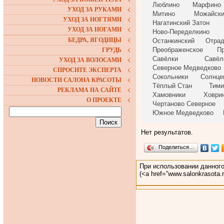
Люблино
Марфино
УХОД ЗА РУКАМИ
Митино
Можайск
УХОД ЗА НОГТЯМИ
Нагатинский Затон
УХОД ЗА НОГАМИ
Ново-Переделкино
БЕДРА, ЯГОДИЦЫ
Останкинский
Отрад
Преображенское
П
ГРУДЬ
Савёлки
Савёл
УХОД ЗА ВОЛОСАМИ
Северное Медведково
СПРОСИТЕ ЭКСПЕРТА
Сокольники
Солнце
НОВОСТИ САЛОНА КРАСОТЫ
Тёплый Стан
Тими
РЕКЛАМА НА САЙТЕ
Хамовники
Ховри
О ПРОЕКТЕ
Чертаново Северное
Южное Медведково
Нет результатов.
Поделиться…
При использовании данного
(<a href=”www.salonkrasota