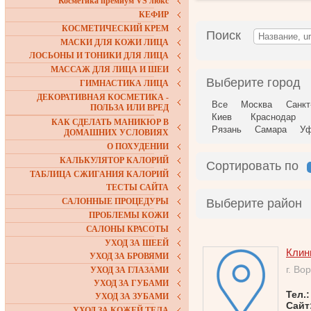
Косметика премиум VS люкс
КЕФИР
КОСМЕТИЧЕСКИЙ КРЕМ
Поиск
МАСКИ ДЛЯ КОЖИ ЛИЦА
ЛОСЬОНЫ И ТОНИКИ ДЛЯ ЛИЦА
МАССАЖ ДЛЯ ЛИЦА И ШЕИ
Выберите город
ГИМНАСТИКА ЛИЦА
ДЕКОРАТИВНАЯ КОСМЕТИКА -
Все
Москва
Санкт
ПОЛЬЗА ИЛИ ВРЕД
Киев
Краснодар
КАК СДЕЛАТЬ МАНИКЮР В
Рязань
Самара
У
ДОМАШНИХ УСЛОВИЯХ
О ПОХУДЕНИИ
КАЛЬКУЛЯТОР КАЛОРИЙ
Сортировать по
ТАБЛИЦА СЖИГАНИЯ КАЛОРИЙ
ТЕСТЫ САЙТА
САЛОННЫЕ ПРОЦЕДУРЫ
Выберите район
ПРОБЛЕМЫ КОЖИ
САЛОНЫ КРАСОТЫ
УХОД ЗА ШЕЕЙ
Клин
УХОД ЗА БРОВЯМИ
г. Во
УХОД ЗА ГЛАЗАМИ
УХОД ЗА ГУБАМИ
Тел.
УХОД ЗА ЗУБАМИ
Сайт
УХОД ЗА КОЖЕЙ ТЕЛА