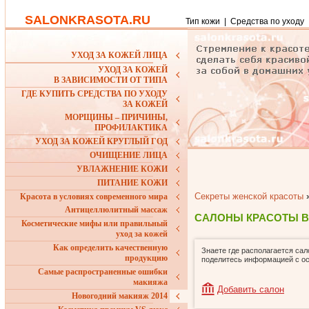
SALONKRASOTA.RU
Тип кожи
|
Средства по уходу
УХОД ЗА КОЖЕЙ ЛИЦА
УХОД ЗА КОЖЕЙ
В ЗАВИСИМОСТИ ОТ ТИПА
ГДЕ КУПИТЬ СРЕДСТВА ПО УХОДУ
ЗА КОЖЕЙ
МОРЩИНЫ – ПРИЧИНЫ,
ПРОФИЛАКТИКА
УХОД ЗА КОЖЕЙ КРУГЛЫЙ ГОД
ОЧИЩЕНИЕ ЛИЦА
УВЛАЖНЕНИЕ КОЖИ
ПИТАНИЕ КОЖИ
Секреты женской красоты
Красота в условиях современного мира
Антицеллюлитный массаж
САЛОНЫ КРАСОТЫ 
Косметические мифы или правильный
уход за кожей
Как определить качественную
Знаете где располагается сал
продукцию
поделитесь информацией с о
Самые распространенные ошибки
макияжа
Добавить салон
Новогодний макияж 2014