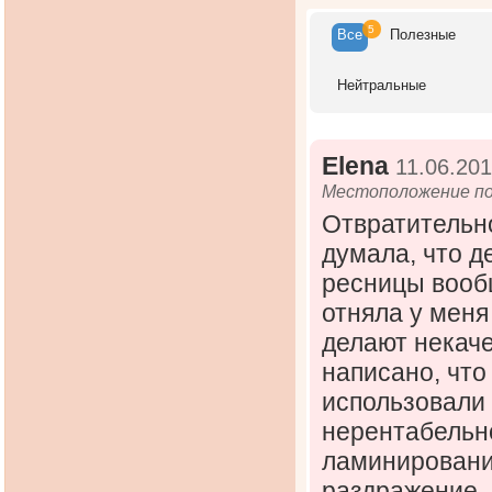
5
Все
Полезн
ые
Нейтр
альные
Elena
11.06.201
Местоположение по
Отвратительн
думала, что 
ресницы вообщ
отняла у меня
делают некаче
написано, что
использовали 
нерентабельно
ламинировани
раздражение.