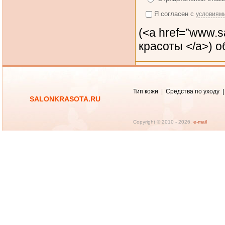
Я согласен с
условиям
(<a href=”www.s
красоты </a>)
об
Тип кожи
|
Средства по уходу
SALONKRASOTA.RU
Copyright © 2010 -
2026.
e-mail