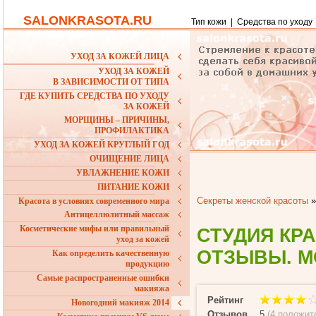
SALONKRASOTA.RU
Тип кожи
|
Средства по уходу
УХОД ЗА КОЖЕЙ ЛИЦА
УХОД ЗА КОЖЕЙ
В ЗАВИСИМОСТИ ОТ ТИПА
ГДЕ КУПИТЬ СРЕДСТВА ПО УХОДУ
ЗА КОЖЕЙ
МОРЩИНЫ – ПРИЧИНЫ,
ПРОФИЛАКТИКА
УХОД ЗА КОЖЕЙ КРУГЛЫЙ ГОД
ОЧИЩЕНИЕ ЛИЦА
УВЛАЖНЕНИЕ КОЖИ
ПИТАНИЕ КОЖИ
Секреты женской красоты
Красота в условиях современного мира
Антицеллюлитный массаж
Косметические мифы или правильный
СТУДИЯ КР
уход за кожей
ОТЗЫВЫ. М
Как определить качественную
продукцию
Самые распространенные ошибки
макияжа
Рейтинг
Новогодний макияж 2014
Отзывов
5
(
4 положит