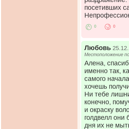
посетивших с
Непрофессион
0
0
Любовь
25.12
Местоположение пол
Алена, спасиб
именно так, ка
самого начала
хочешь получи
Ни тебе лишн
конечно, пом
и окраску вол
голдвелл они 
дня их не мыт