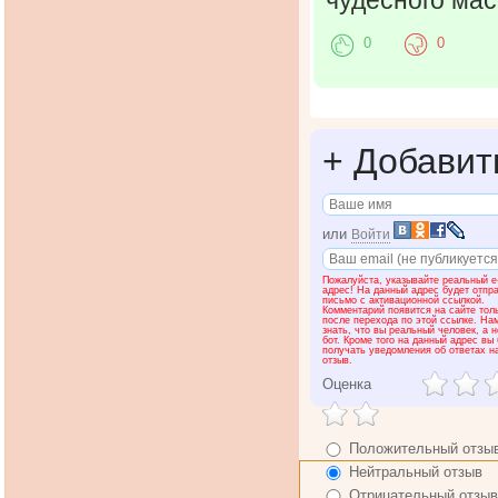
чудесного мас
0
0
+
Добавит
или
Войти
Пожалуйста, указывайте реальный e
адрес! На данный адрес будет отпр
письмо с активационной ссылкой.
Комментарий появится на сайте тол
после перехода по этой ссылке. На
знать, что вы реальный человек, а н
бот. Кроме того на данный адрес вы
получать уведомления об ответах н
отзыв.
Оценка
Положительный отзы
Нейтральный отзыв
Отрицательный отзыв