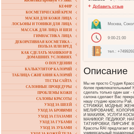
Косметика премиум VS люкс
+
Добавить отзыв
КЕФИР
КОСМЕТИЧЕСКИЙ КРЕМ
МАСКИ ДЛЯ КОЖИ ЛИЦА
Москва, Соко
ЛОСЬОНЫ И ТОНИКИ ДЛЯ ЛИЦА
МАССАЖ ДЛЯ ЛИЦА И ШЕИ
ГИМНАСТИКА ЛИЦА
9:00-21:00
ДЕКОРАТИВНАЯ КОСМЕТИКА -
ПОЛЬЗА ИЛИ ВРЕД
тел.: +7499269
КАК СДЕЛАТЬ МАНИКЮР В
ДОМАШНИХ УСЛОВИЯХ
О ПОХУДЕНИИ
Описание
КАЛЬКУЛЯТОР КАЛОРИЙ
ТАБЛИЦА СЖИГАНИЯ КАЛОРИЙ
ТЕСТЫ САЙТА
Мы не просто Студия Красо
САЛОННЫЕ ПРОЦЕДУРЫ
более привлекательными! Н
сделать только один шаг - 
ПРОБЛЕМЫ КОЖИ
салона сделают Вас прекра
САЛОНЫ КРАСОТЫ
нашу студию красоты Рай,
УХОД ЗА ШЕЕЙ
СТРИЖКИ, МОДНЫЕ ЖЕН
МЕЛИРОВАНИЕ, КОЛОРИР
УХОД ЗА БРОВЯМИ
И МАКИЯЖ, УСЛУГИ КОС
УХОД ЗА ГЛАЗАМИ
МАНИКЮР, ПЕДИКЮР, Н
УХОД ЗА ГУБАМИ
ТАТУИРОВКИ, ПИРСИНГ. 
УХОД ЗА ЗУБАМИ
Красоты RAI предлагает во
универсальный подарочный
УХОД ЗА КОЖЕЙ ТЕЛА