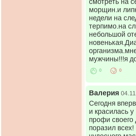
смотреть на с
морщин.и лип
недели на сле
терпимо.на сл
небольшой оте
новенькая.Ди
организма.мне
мужчины!!!я д
0
0
Валерия
04.11
Сегодня вперв
и красилась у
профи своего 
поразил всех!