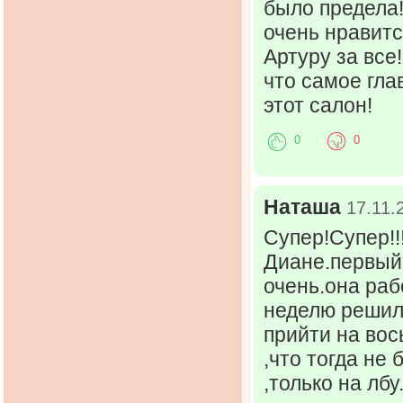
было предела!
очень нравитс
Артуру за все
что самое гл
этот салон!
0
0
Наташа
17.11.
Супер!Супер!!
Диане.первый 
очень.она раб
неделю решил
прийти на вос
,что тогда не
,только на лб